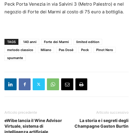
Peck Porta Venezia in via Salvini 3 (Metro Palestro) e nel
negozio di Forte dei Marmi al costo di 75 euro a bottiglia.
TAGS
140 anni
Forte dei Marmi
limited edition
metodo classico
Milano
Pas Dosè
Peck
Pinot Nero
spumante
Articolo precedente
Articolo successivo
eWibe lancia il Wine Advisor
La storia e i segreti degli
Virtuale, sistema di
Champagne Gaston Burtin
intelligenza artificiale