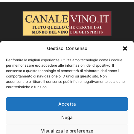
Gestisci Consenso
CHI SIAMO
Per fornire le migliori esperienze, utilizziamo tecnologie come i cookie
per memorizzare e/o accedere alle informazioni del dispositivo. Il
SEGUICI
consenso a queste tecnologie ci permetterà di elaborare dati come il
comportamento di navigazione o ID unici su questo sito. Non
acconsentire o ritirare il consenso può influire negativamente su alcune
caratteristiche e funzioni.
Facebook
Instagram
X
Vimeo
Youtube
Accetta
Nega
©
Visualizza le preferenze