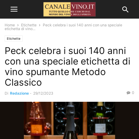
Home
Etichette
Peck celebra i suoi 140 anni con una speciale
etichetta di vino...
Etichette
Peck celebra i suoi 140 anni
con una speciale etichetta di
vino spumante Metodo
Classico
0
Di
Redazione
-
29/12/2023