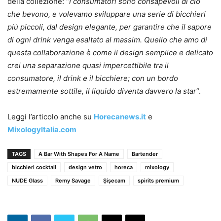
della collezione: “
I consumatori sono consapevoli di ciò
che bevono, e volevamo sviluppare una serie di bicchieri
più piccoli, dal design elegante, per garantire che il sapore
di ogni drink venga esaltato al massim.
Quello che amo di
questa collaborazione è come il design semplice e delicato
crei una separazione quasi impercettibile tra il
consumatore, il drink e il bicchiere; con un bordo
estremamente sottile, il liquido diventa davvero la star
“.
Leggi l’articolo anche su
Horecanews.it
e
MixologyItalia.com
TAGS
A Bar With Shapes For A Name
Bartender
bicchieri cocktail
design vetro
horeca
mixology
NUDE Glass
Remy Savage
Şişecam
spirits premium