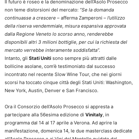
Il futuro è roseo e la denominazione dell’Asolo Prosecco
non teme distorsioni del mercato:
“Se la domanda
continuasse a crescere
– afferma Zamperoni –
l’utilizzo
della riserva vendemmiale, misura espansiva approvata
dalla Regione Veneto lo scorso anno, renderebbe
disponibili altri 3 milioni bottiglie, per cui la richiesta del
mercato verrebbe interamente soddisfatta”.
Intanto, gli
Stati Uniti
sono sempre più attratti dalle
bollicine asolane, com’è testimoniato dal successo
incontrato nel recente Slow Wine Tour, che nei giorni
scorsi ha toccato cinque città degli Stati Uniti: Washington,
New York, Austin, Denver e San Francisco.
Ora il Consorzio dell’Asolo Prosecco si appresta a
partecipare alla 56esima edizione di
Vinitaly
, in
programma dal 14 al 17 aprile a Verona. Ad aprire la
manifestazione, domenica 14, le due masterclass dedicate
all’Asolo Prosecco e ai Vini del Montello guidate dal