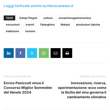
Leggi l’articolo anche su Horecanews.it
TAGS
Campi Flegrei
cultura
enoarcheogastronomica
escursioni
eventi
Falanghina
Malazè
produzioni tipiche
tradizione
turismo
Articolo precedente
Articolo successivo
Enrico Panizzuti vince il
Innovazione, ricerca,
Concorso Miglior Sommelier
sperimentazione: ecco come
del Veneto 2024
la Sicilia del vino governa il
cambiamento climatico