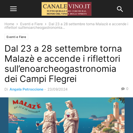
Home
Eventi e Fiere
Dal 23 a 28 settembre torna Malazè e accende i
riflettori sull’enoarcheogastronomia...
Eventi e Fiere
Dal 23 a 28 settembre torna
Malazè e accende i riflettori
sull’enoarcheogastronomia
dei Campi Flegrei
0
Di
Angela Petroccione
-
23/09/2024