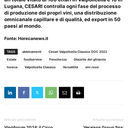
Lugana, CESARI controlla ogni fase del processo
di produzione dei propri vini, una distribuzione
omnicanale capillare e di qualità, ed export in 50
paesi al mondo.
Fonte:
Horecanews.it
TAGS
abbinamenti
Cesari Valpolicella Classico DOC 2022
Estate
foodservice
Freschezza
Glacette del ghiaccio
horeca
Valpolicella Classico
Versatilità
vini rossi
Articolo precedente
Articolo successivo
Vinòforum 2024: il Circo
Veraison Group Spa: