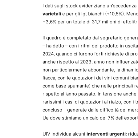
I dati sugli stock evidenziano un’eccedenza
varietali
e per gli Igt bianchi (+10,5%). Meno
+3,6% per un totale di 31,7 milioni di ettolitri
Il quadro è completato dal segretario gener
– ha detto – con i ritmi del prodotto in uscita
2024, quando ci furono forti richieste di pro
anche rispetto al 2023, anno non influenzat
non particolarmente abbondante, la dinamic
fiacca, con le quotazioni dei vini comuni bia
come base spumante) che nelle principali re
rispetto all’anno passato. In tensione anche
rarissimi i casi di quotazioni al rialzo, con i
concluso – generate dalle difficoltà del merca
Ue dove stimiamo un calo del 7% dell’export 
UIV individua alcuni
interventi urgenti
: rid