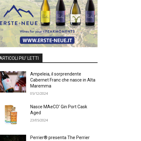
ARTICOLI PIU' LETTI
Ampeleia, il sorprendente
Cabernet Franc che nasce in Alta
Maremma
05/12/2024
Nasce MAeCO’ Gin Port Cask
Aged
23/05/2024
Perrier® presenta The Perrier