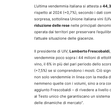
L’ultima vendemmia italiana si attesta a
44,38
rispetto al 2024 (+0,7%), secondo i dati com
sorpresa, sottolinea Unione italiana vini (UIV)
riduzione delle rese
nelle principali denomin
operata dai territori per preservare l’equilibr
l’attuale situazione delle giacenze.
Il presidente di UIV,
Lamberto Frescobaldi
vendemmie poco sopra i 44 milioni di ettolitri,
vino, il 6% in più del pari periodo dello scor
(+7,5%) se si comprendono i mosti. Ciò sig
non solo vendemmie in linea con la media degl
nemmeno quelle con i volumi, sino a ora consi
aggiunto Frescobaldi – di rivedere a livello 
al Testo unico che garantiscano un sistema f
delle dinamiche di mercato”.