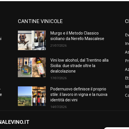
CANTINE VINICOLE
C
Murgo e il Metodo Classico
Ev
i
siciliano da Nerello Mascalese
In
21/07/2026
As
Pr
e
Vini low alcohol, dal Trentino alla
Sicilia: due strade oltre la
A
dealcolazione
Et
17/07/2026
M
-
Podernuovo definisce il proprio
he
stile: il lavoro in vigna e la nuova
Ca
identità dei vini
14/07/2026
ALEVINO.IT