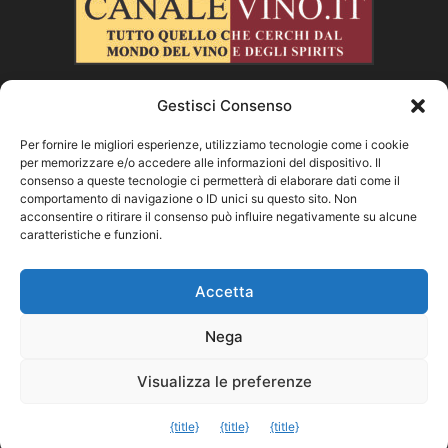
Gestisci Consenso
CHI SIAMO
Per fornire le migliori esperienze, utilizziamo tecnologie come i cookie
per memorizzare e/o accedere alle informazioni del dispositivo. Il
SEGUICI
consenso a queste tecnologie ci permetterà di elaborare dati come il
comportamento di navigazione o ID unici su questo sito. Non
acconsentire o ritirare il consenso può influire negativamente su alcune
caratteristiche e funzioni.
Facebook
Instagram
X
Vimeo
Youtube
Accetta
Nega
©
Visualizza le preferenze
Exit mobile version
{title}
{title}
{title}