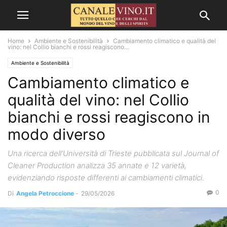
Home
Ambiente e Sostenibilità
Cambiamento climatico e qualità del
vino: nel Collio bianchi e rossi reagiscono...
Ambiente e Sostenibilità
Cambiamento climatico e
qualità del vino: nel Collio
bianchi e rossi reagiscono in
modo diverso
Una ricerca dell'Università di Trieste pubblicata sul Journal of
Cleaner Production analizza 35 annate e 12 varietà,
evidenziando risposte differenti ai cambiamenti climatici.
0
Di
Angela Petroccione
-
29/05/2026