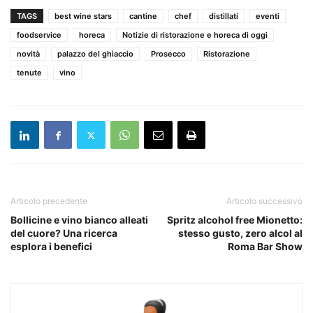
TAGS
best wine stars
cantine
chef
distillati
eventi
foodservice
horeca
Notizie di ristorazione e horeca di oggi
novità
palazzo del ghiaccio
Prosecco
Ristorazione
tenute
vino
Articolo precedente
Articolo successivo
Bollicine e vino bianco alleati
Spritz alcohol free Mionetto:
del cuore? Una ricerca
stesso gusto, zero alcol al
esplora i benefici
Roma Bar Show