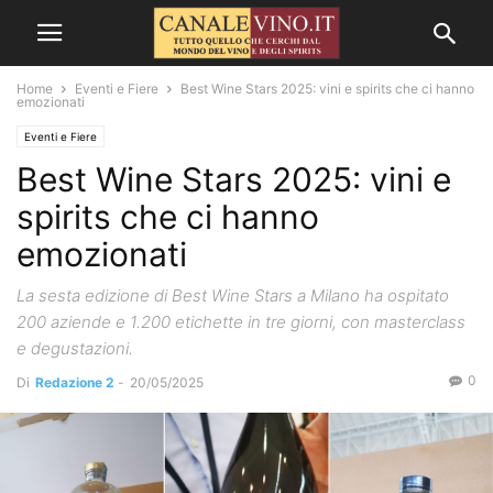
Home
Eventi e Fiere
Best Wine Stars 2025: vini e spirits che ci hanno
emozionati
Eventi e Fiere
Best Wine Stars 2025: vini e
spirits che ci hanno
emozionati
La sesta edizione di Best Wine Stars a Milano ha ospitato
200 aziende e 1.200 etichette in tre giorni, con masterclass
e degustazioni.
0
Di
Redazione 2
-
20/05/2025