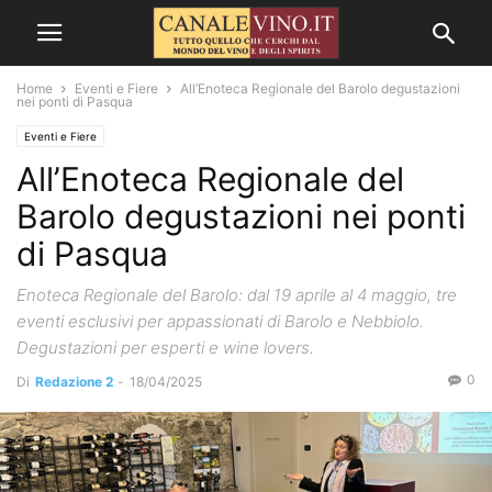
Home
Eventi e Fiere
All’Enoteca Regionale del Barolo degustazioni
nei ponti di Pasqua
Eventi e Fiere
All’Enoteca Regionale del
Barolo degustazioni nei ponti
di Pasqua
Enoteca Regionale del Barolo: dal 19 aprile al 4 maggio, tre
eventi esclusivi per appassionati di Barolo e Nebbiolo.
Degustazioni per esperti e wine lovers.
0
Di
Redazione 2
-
18/04/2025