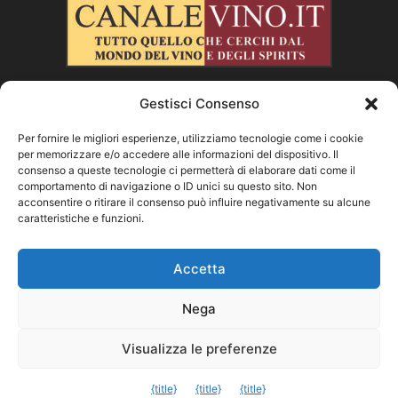
Gestisci Consenso
CHI SIAMO
Per fornire le migliori esperienze, utilizziamo tecnologie come i cookie
per memorizzare e/o accedere alle informazioni del dispositivo. Il
SEGUICI
consenso a queste tecnologie ci permetterà di elaborare dati come il
comportamento di navigazione o ID unici su questo sito. Non
acconsentire o ritirare il consenso può influire negativamente su alcune
caratteristiche e funzioni.
Facebook
Instagram
X
Vimeo
Youtube
Accetta
Nega
©
Visualizza le preferenze
Exit mobile version
{title}
{title}
{title}