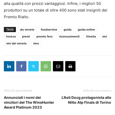
alta qualità con prezzi vantaggiosi. Infine, i migliori 50
produttori su un totale di oltre 400 sono stati insigniti del
Premio Rialto.
TAGS
ais veneto
foodservice
guida
guida online
horeca
premi
premio fero
riconoscimenti
Vinetia
vini
vini del veneto
vino
Articolo precedente
Articolo successivo
Annunciati i nomi dei
L’Asti Docg protagonista alle
vincitori del The WineHunter
Nitto Atp Finals di Torino
Award Platinum 2023