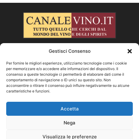
Gestisci Consenso
CHI SIAMO
Per fornire le migliori esperienze, utilizziamo tecnologie come i cookie
per memorizzare e/o accedere alle informazioni del dispositivo. Il
SEGUICI
consenso a queste tecnologie ci permetterà di elaborare dati come il
comportamento di navigazione o ID unici su questo sito. Non
acconsentire o ritirare il consenso può influire negativamente su alcune
caratteristiche e funzioni.
Facebook
Instagram
X
Vimeo
Youtube
Accetta
Nega
©
Visualizza le preferenze