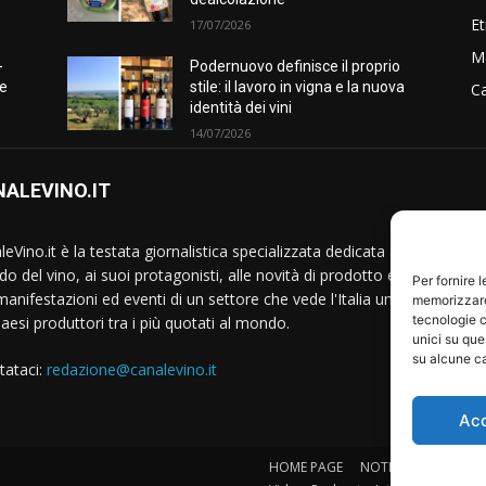
Et
17/07/2026
M
-
Podernuovo definisce il proprio
he
stile: il lavoro in vigna e la nuova
Ca
identità dei vini
14/07/2026
ALEVINO.IT
S
eVino.it è la testata giornalistica specializzata dedicata al
o del vino, ai suoi protagonisti, alle novità di prodotto e
Per fornire 
manifestazioni ed eventi di un settore che vede l'Italia uno
memorizzare 
tecnologie c
Paesi produttori tra i più quotati al mondo.
unici su que
su alcune ca
tataci:
redazione@canalevino.it
Ac
HOME PAGE
NOTIZIE
IL SETTO