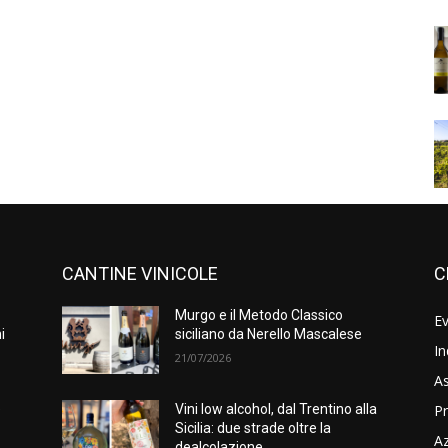
CANTINE VINICOLE
C
Murgo e il Metodo Classico
Ev
i
siciliano da Nerello Mascalese
In
21/07/2026
As
Pr
e
Vini low alcohol, dal Trentino alla
Sicilia: due strade oltre la
A
dealcolazione