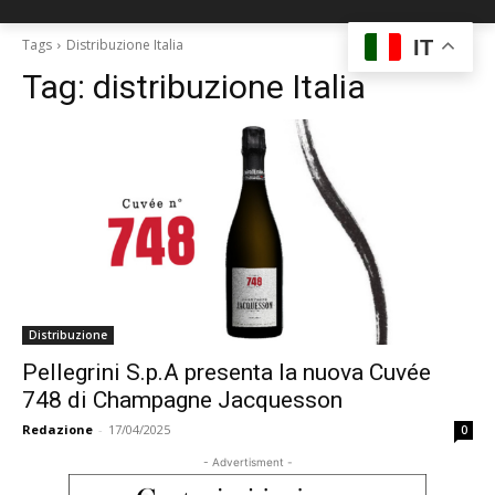
IT
Tags
Distribuzione Italia
Tag:
distribuzione Italia
Distribuzione
Pellegrini S.p.A presenta la nuova Cuvée
748 di Champagne Jacquesson
Redazione
-
17/04/2025
0
- Advertisment -