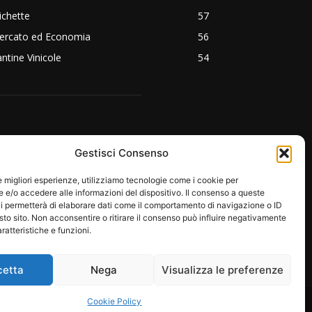
ichette
57
ercato ed Economia
56
ntine Vinicole
54
EGUICI SU:
Gestisci Consenso
le migliori esperienze, utilizziamo tecnologie come i cookie per
e/o accedere alle informazioni del dispositivo. Il consenso a queste
i permetterà di elaborare dati come il comportamento di navigazione o ID
sto sito. Non acconsentire o ritirare il consenso può influire negativamente
ratteristiche e funzioni.
cetta
Nega
Visualizza le preferenze
RE
PROTAGONISTI
EMOZIONI
Cookie Policy