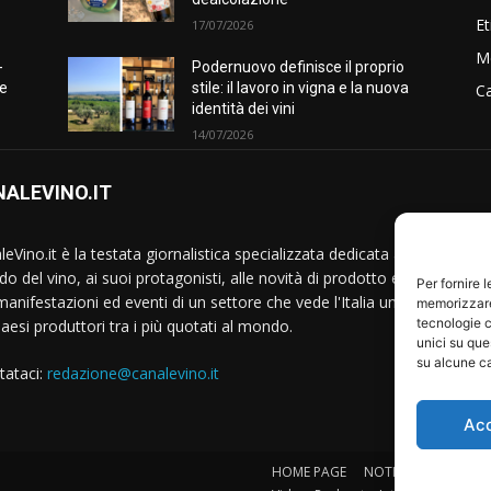
Et
17/07/2026
M
-
Podernuovo definisce il proprio
he
stile: il lavoro in vigna e la nuova
Ca
identità dei vini
14/07/2026
ALEVINO.IT
S
eVino.it è la testata giornalistica specializzata dedicata al
o del vino, ai suoi protagonisti, alle novità di prodotto e
Per fornire 
manifestazioni ed eventi di un settore che vede l'Italia uno
memorizzare 
tecnologie c
Paesi produttori tra i più quotati al mondo.
unici su que
su alcune ca
tataci:
redazione@canalevino.it
Ac
HOME PAGE
NOTIZIE
IL SETTO