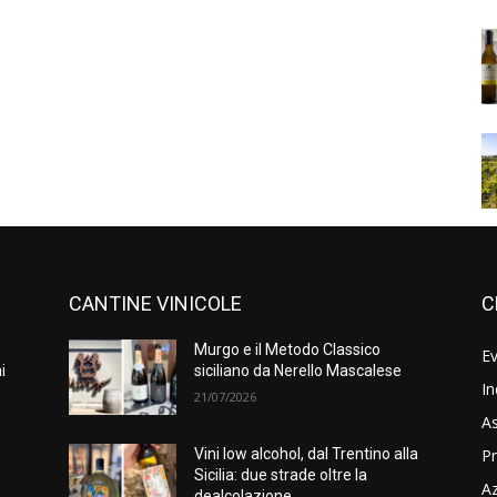
CANTINE VINICOLE
C
Murgo e il Metodo Classico
Ev
i
siciliano da Nerello Mascalese
In
21/07/2026
As
Pr
e
Vini low alcohol, dal Trentino alla
Sicilia: due strade oltre la
A
dealcolazione