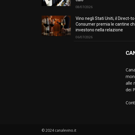
08/07/2026
Vino negli Stati Uniti, il Direct-to
Consumer premia le cantine c
investono nella relazione
06/07/2026
CAN
Canal
mond
alle 
dei 
Cont
© 2024 canalevino.it