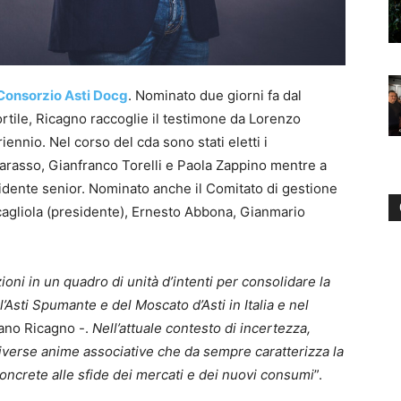
Consorzio Asti Docg
. Nominato due giorni fa dal
rtile, Ricagno raccoglie il testimone da Lorenzo
iennio. Nel corso del cda sono stati eletti i
rasso, Gianfranco Torelli e Paola Zappino mentre a
esidente senior. Nominato anche il Comitato di gestione
agliola (presidente), Ernesto Abbona, Gianmario
ni in un quadro di unità d’intenti per consolidare la
l’Asti Spumante e del Moscato d’Asti in Italia e nel
fano Ricagno -.
Nell’attuale contesto di incertezza,
 diverse anime associative che da sempre caratterizza la
ncrete alle sfide dei mercati e dei nuovi consumi
”.