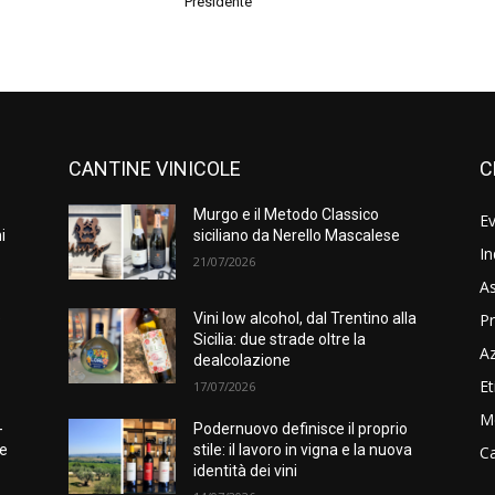
Presidente
CANTINE VINICOLE
C
Murgo e il Metodo Classico
Ev
i
siciliano da Nerello Mascalese
In
21/07/2026
As
Pr
e
Vini low alcohol, dal Trentino alla
Sicilia: due strade oltre la
A
dealcolazione
Et
17/07/2026
M
-
Podernuovo definisce il proprio
he
stile: il lavoro in vigna e la nuova
Ca
identità dei vini