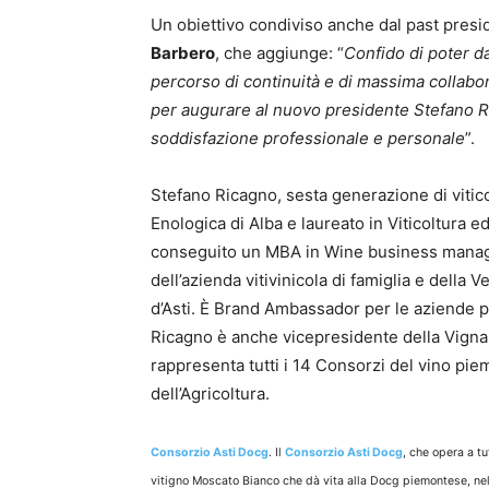
Un obiettivo condiviso anche dal past pres
Barbero
, che aggiunge: “
Confido di poter d
percorso di continuità e di massima collabora
per augurare al nuovo presidente Stefano R
soddisfazione professionale e personale
”.
Stefano Ricagno, sesta generazione di vitico
Enologica di Alba e laureato in Viticoltura e
conseguito un MBA in Wine business managem
dell’azienda vitivinicola di famiglia e della
d’Asti. È Brand Ambassador per le aziende 
Ricagno è anche vicepresidente della Vignai
rappresenta tutti i 14 Consorzi del vino pie
dell’Agricoltura.
Consorzio Asti Docg
. Il
Consorzio Asti Docg
, che opera a tut
vitigno Moscato Bianco che dà vita alla Docg piemontese, nell