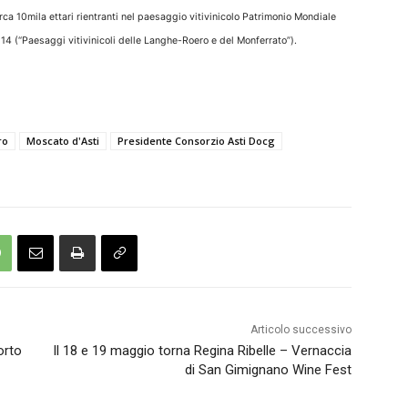
rca 10mila ettari rientranti nel paesaggio vitivinicolo Patrimonio Mondiale
2014 (“Paesaggi vitivinicoli delle Langhe-Roero e del Monferrato”).
ro
Moscato d'Asti
Presidente Consorzio Asti Docg
Articolo successivo
orto
Il 18 e 19 maggio torna Regina Ribelle – Vernaccia
di San Gimignano Wine Fest