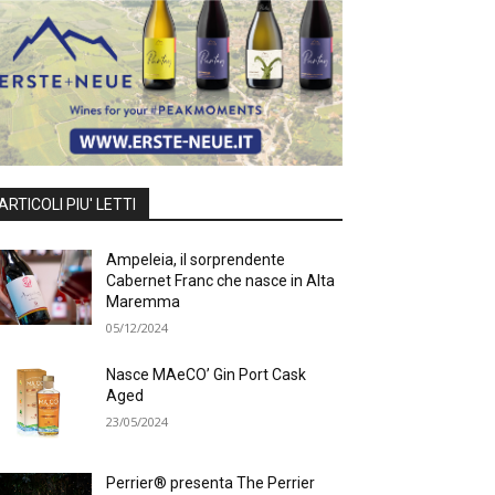
ARTICOLI PIU' LETTI
Ampeleia, il sorprendente
Cabernet Franc che nasce in Alta
Maremma
05/12/2024
Nasce MAeCO’ Gin Port Cask
Aged
23/05/2024
Perrier® presenta The Perrier