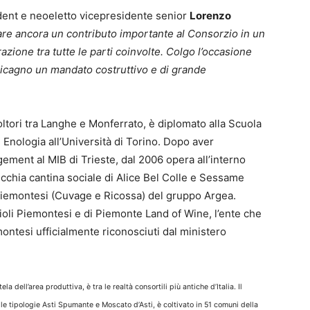
ident e neoeletto vicepresidente senior
Lorenzo
are ancora un contributo importante al Consorzio in un
zione tra tutte le parti coinvolte. Colgo l’occasione
icagno un mandato costruttivo e di grande
ltori tra Langhe e Monferrato, è diplomato alla Scuola
d Enologia all’Università di Torino. Dopo aver
ent al MIB di Trieste, dal 2006 opera all’interno
 Vecchia cantina sociale di Alice Bel Colle e Sessame
piemontesi (Cuvage e Ricossa) del gruppo Argea.
oli Piemontesi e di Piemonte Land of Wine, l’ente che
montesi ufficialmente riconosciuti dal ministero
ela dell’area produttiva, è tra le realtà consortili più antiche d’Italia. Il
e tipologie Asti Spumante e Moscato d’Asti, è coltivato in 51 comuni della