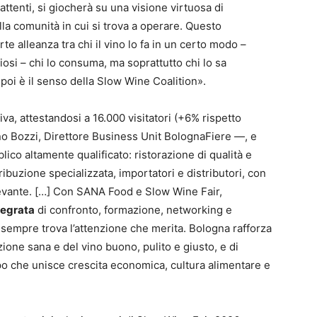
ttenti, si giocherà su una visione virtuosa di
lla comunità in cui si trova a operare. Questo
e alleanza tra chi il vino lo fa in un certo modo –
osi – chi lo consuma, ma soprattutto chi lo sa
oi è il senso della Slow Wine Coalition».
iva, attestandosi a 16.000 visitatori (+6% rispetto
o Bozzi, Direttore Business Unit BolognaFiere —, e
ico altamente qualificato: ristorazione di qualità e
stribuzione specializzata, importatori e distributori, con
evante. […] Con SANA Food e Slow Wine Fair,
tegrata
di confronto, formazione, networking e
empre trova l’attenzione che merita. Bologna rafforza
azione sana e del vino buono, pulito e giusto, e di
o che unisce crescita economica, cultura alimentare e