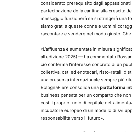
considerato prerequisito dagli appassionati a
partecipazione della cantina alla crescita de
messaggio funzionerà se si stringerà una fort
siamo grati a queste donne e uomini coraggi
raccontare e vendere nel modo giusto. Che p
«L’affluenza è aumentata in misura significat
all’edizione 2025) — ha commentato Rossan
ciò conferma l’interesse concreto di un pubbl
collettiva, osti ed enotecari, risto-retail, di
una presenza internazionale sempre più ril
BolognaFiere consolida una
piattaforma in
business pensata per un comparto che non s
così il proprio ruolo di capitale dell’aliment
incubatore europeo di un modello di svilupp
responsabilità verso il futuro».