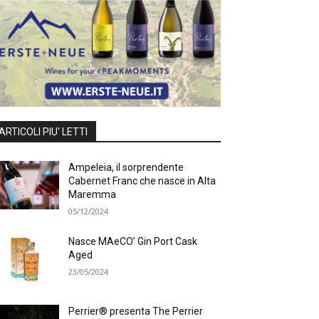
ARTICOLI PIU' LETTI
Ampeleia, il sorprendente
Cabernet Franc che nasce in Alta
Maremma
05/12/2024
Nasce MAeCO’ Gin Port Cask
Aged
23/05/2024
Perrier® presenta The Perrier