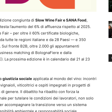
edizione congiunta di
Slow Wine Fair e SANA Food
,
esta l’aumento del 6% di affluenza rispetto al 2025.
 Fair – per oltre il 60% certificate biologiche,
a tutte le regioni italiane e da 28 Paesi — e 350
. Sul fronte B2B, oltre 2.000 gli appuntamenti
i business matching di BolognaFiere e dalla
). La prossima edizione è in calendario dal 21 al 23
la
giustizia sociale
applicata al mondo del vino: incontri
gnaioli, viticoltrici e ospiti impegnati in progetti di
i genere. Il dibattito ha ribadito con forza la
ale per tutelare le condizioni dei lavoratori, non solo
e per accompagnare la transizione verso un sistema
enibilità ambientale e responsabilità sociale.