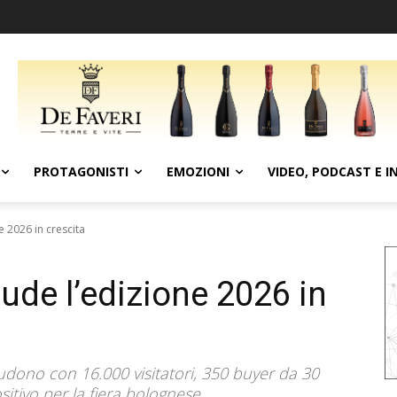
PROTAGONISTI
EMOZIONI
VIDEO, PODCAST E I
e 2026 in crescita
ude l’edizione 2026 in
dono con 16.000 visitatori, 350 buyer da 30
sitivo per la fiera bolognese.