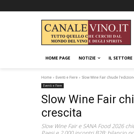
HOME PAGE
NOTIZIE
IL SETTORE
Home
Eventi e Fiere
Slow Wine Fair chiude l'edizion
Eventi e Fiere
Slow Wine Fair chi
crescita
Slow Wine Fair e SANA Food 2026 chiu
Paesi e 2.000 incontri B2B: bilancio po