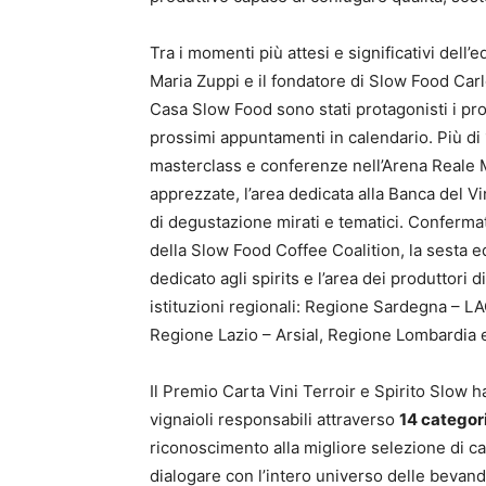
Tra i momenti più attesi e significativi dell’e
Maria Zuppi e il fondatore di Slow Food Carlo 
Casa Slow Food sono stati protagonisti i prog
prossimi appuntamenti in calendario. Più di 
masterclass e conferenze nell’Arena Reale M
apprezzate, l’area dedicata alla Banca del V
di degustazione mirati e tematici. Confermati
della Slow Food Coffee Coalition, la sesta ed
dedicato agli spirits e l’area dei produttor
istituzioni regionali: Regione Sardegna – L
Regione Lazio – Arsial, Regione Lombardia
Il Premio Carta Vini Terroir e Spirito Slow ha
vignaioli responsabili attraverso
14 categor
riconoscimento alla migliore selezione di ca
dialogare con l’intero universo delle bevande