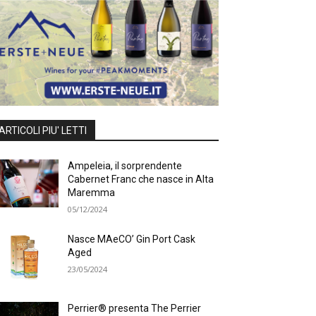
ARTICOLI PIU' LETTI
Ampeleia, il sorprendente
Cabernet Franc che nasce in Alta
Maremma
05/12/2024
Nasce MAeCO’ Gin Port Cask
Aged
23/05/2024
Perrier® presenta The Perrier