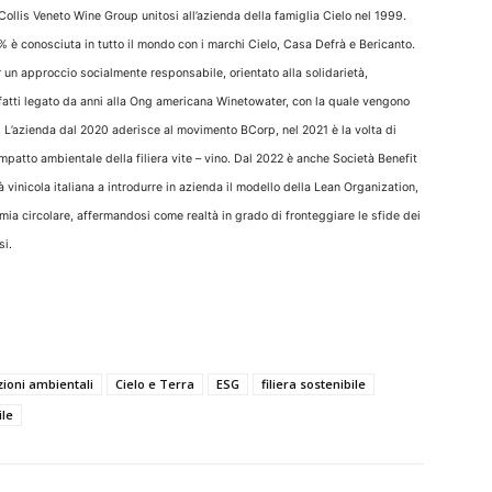
Collis Veneto Wine Group unitosi all’azienda della famiglia Cielo nel 1999.
 è conosciuta in tutto il mondo con i marchi Cielo, Casa Defrà e Bericanto.
er un approccio socialmente responsabile, orientato alla solidarietà,
infatti legato da anni alla Ong americana Winetowater, con la quale vengono
e. L’azienda dal 2020 aderisce al movimento BCorp, nel 2021 è la volta di
l’impatto ambientale della filiera vite – vino. Dal 2022 è anche Società Benefit
à vinicola italiana a introdurre in azienda il modello della Lean Organization,
mia circolare, affermandosi come realtà in grado di fronteggiare le sfide dei
si.
zioni ambientali
Cielo e Terra
ESG
filiera sostenibile
ile