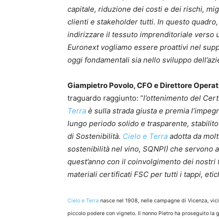
capitale, riduzione dei costi e dei rischi, m
clienti e stakeholder tutti. In questo quadro
indirizzare il tessuto imprenditoriale vers
Euronext vogliamo essere proattivi nel supp
oggi fondamentali sia nello sviluppo dell’a
Giampietro Povolo, CFO e Direttore Operat
traguardo raggiunto: “
l’ottenimento del Cert
Terra
è sulla strada giusta e premia l’impegn
lungo periodo solido e trasparente, stabilito 
di Sostenibilità.
Cielo e Terra
adotta da molti
sostenibilità nel vino, SQNPI) che servono a 
quest’anno con il coinvolgimento dei nostri fo
materiali certificati FSC per tutti i tappi, eti
Cielo e Terra
nasce nel 1908, nelle campagne di Vicenza, vicin
piccolo podere con vigneto. Il nonno Pietro ha proseguito la