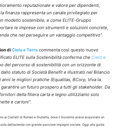
iglioramento reputazionale e valore per dipendenti,
, la finanza rappresenta un canale privilegiato per
o un modello sostenibile, e come ELITE-Gruppo
ortare le imprese con strumenti e soluzioni concrete,
zienda che nel perseguire un vantaggio competitivo”.
ion di
Cielo e Terra
commenta così questo nuovo
ificato ELITE sulla Sostenibilità conferma che
Cielo e
o del percorso di sostenibilità con un orizzonte di
dallo statuto di Società Benefit e illustrato nel Bilancio
 anni le migliori pratiche (Equalitas, BCorp, Viva la
garantire un futuro prospero a tutti gli stakeholder. Da
rnitori della filiera carta e legno utilizziamo solo
chette e cartoni”.
o ai Castelli di Romeo e Giulietta, dove il bisnonno aveva acquistato un
 guida dell’azienda con grande passione impegno sociale. Oggi alla guida