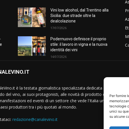
As
Pr
e
Vini low alcohol, dal Trentino alla
Sicilia: due strade oltre la
A
dealcolazione
Et
17/07/2026
M
-
Podernuovo definisce il proprio
he
stile: il lavoro in vigna e la nuova
Ca
identità dei vini
14/07/2026
ALEVINO.IT
S
eVino.it è la testata giornalistica specializzata dedicata al
o del vino, ai suoi protagonisti, alle novità di prodotto e
Per fornire 
manifestazioni ed eventi di un settore che vede l'Italia uno
memorizzare 
tecnologie c
Paesi produttori tra i più quotati al mondo.
unici su que
su alcune ca
tataci:
redazione@canalevino.it