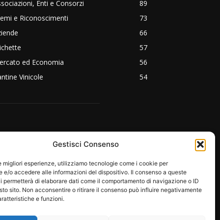
sociazioni, Enti e Consorzi
89
emi e Riconoscimenti
73
ziende
66
ichette
57
ercato ed Economia
56
ntine Vinicole
54
EGUICI SU:
Gestisci Consenso
le migliori esperienze, utilizziamo tecnologie come i cookie per
e/o accedere alle informazioni del dispositivo. Il consenso a queste
i permetterà di elaborare dati come il comportamento di navigazione o ID
sto sito. Non acconsentire o ritirare il consenso può influire negativamente
ratteristiche e funzioni.