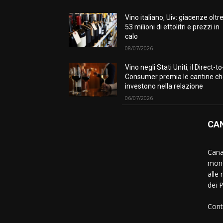
Vino italiano, Uiv: giacenze oltr
53 milioni di ettolitri e prezzi in
calo
08/07/2026
Vino negli Stati Uniti, il Direct-to
Consumer premia le cantine c
investono nella relazione
06/07/2026
CAN
Canal
mond
alle 
dei 
Cont