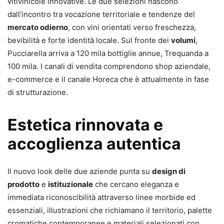
vitivinicole innovative. Le due selezioni nascono
dall’incontro tra vocazione territoriale e tendenze del
mercato odierno
, con vini orientati verso freschezza,
bevibilità e forte identità locale. Sul fronte dei
volumi
,
Pucciarella arriva a 120 mila bottiglie annue, Trequanda a
100 mila. I canali di vendita comprendono shop aziendale,
e-commerce e il canale Horeca che è attualmente in fase
di strutturazione.
Estetica rinnovata e
accoglienza autentica
Il nuovo look delle due aziende punta su
design di
prodotto
e
istituzionale
che cercano eleganza e
immediata riconoscibilità attraverso linee morbide ed
essenziali, illustrazioni che richiamano il territorio, palette
cromatiche contemporanee e materiali selezionati con