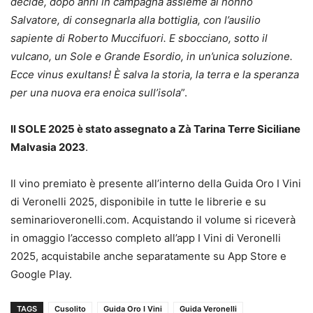
decide, dopo anni in campagna assieme al nonno
Salvatore, di consegnarla alla bottiglia, con l’ausilio
sapiente di Roberto Muccifuori. E sbocciano, sotto il
vulcano, un Sole e Grande Esordio, in un’unica soluzione.
Ecce vinus exultans! È salva la storia, la terra e la speranza
per una nuova era enoica sull’isola
”.
Il SOLE 2025 è stato assegnato a Zà Tarina Terre Siciliane
Malvasia 2023
.
Il vino premiato è presente all’interno della Guida Oro I Vini
di Veronelli 2025, disponibile in tutte le librerie e su
seminarioveronelli.com. Acquistando il volume si riceverà
in omaggio l’accesso completo all’app I Vini di Veronelli
2025, acquistabile anche separatamente su App Store e
Google Play.
TAGS
Cusolito
Guida Oro I Vini
Guida Veronelli