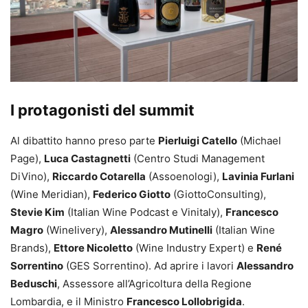
I protagonisti del summit
Al dibattito hanno preso parte
Pierluigi Catello
(Michael
Page),
Luca Castagnetti
(Centro Studi Management
DiVino),
Riccardo Cotarella
(Assoenologi),
Lavinia Furlani
(Wine Meridian),
Federico Giotto
(GiottoConsulting),
Stevie Kim
(Italian Wine Podcast e Vinitaly),
Francesco
Magro
(Winelivery),
Alessandro Mutinelli
(Italian Wine
Brands),
Ettore Nicoletto
(Wine Industry Expert) e
René
Sorrentino
(GES Sorrentino). Ad aprire i lavori
Alessandro
Beduschi
, Assessore all’Agricoltura della Regione
Lombardia, e il Ministro
Francesco Lollobrigida
.