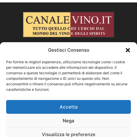
Gestisci Consenso
CHI SIAMO
Per fornire le migliori esperienze, utilizziamo tecnologie come i cookie
per memorizzare e/o accedere alle informazioni del dispositivo. Il
SEGUICI
consenso a queste tecnologie ci permetterà di elaborare dati come il
comportamento di navigazione o ID unici su questo sito. Non
acconsentire o ritirare il consenso può influire negativamente su alcune
caratteristiche e funzioni.
Facebook
Instagram
X
Vimeo
Youtube
Accetta
Nega
©
Visualizza le preferenze