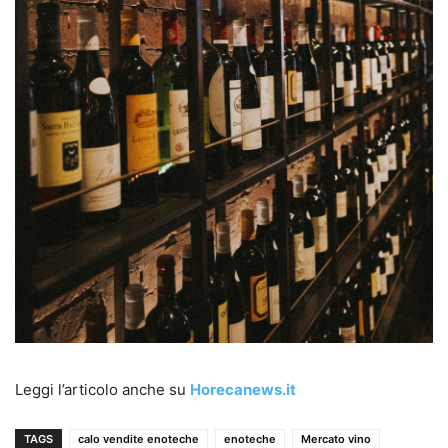
Leggi l’articolo anche su
Horecanews.it
TAGS
calo vendite enoteche
enoteche
Mercato vino