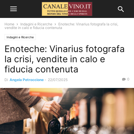
Home
Indagini e Ricerche
Enoteche: Vinarius fotografa la crisi,
vendite in calo e fiducia contenuta
Indagini e Ricerche
Enoteche: Vinarius fotografa
la crisi, vendite in calo e
fiducia contenuta
0
Di
Angela Petroccione
-
22/07/2025