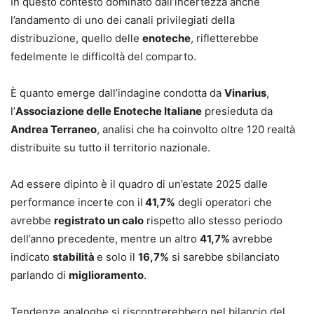
In questo contesto dominato dall’incertezza anche
l’andamento di uno dei canali privilegiati della
distribuzione, quello delle
enoteche
, rifletterebbe
fedelmente le difficoltà del comparto.
È quanto emerge dall’indagine condotta da
Vinarius
,
l’
Associazione delle Enoteche Italiane
presieduta da
Andrea Terraneo
, analisi che ha coinvolto oltre 120 realtà
distribuite su tutto il territorio nazionale.
Ad essere dipinto è il quadro di un’estate 2025 dalle
performance incerte con il
41,7%
degli operatori che
avrebbe
registrato un calo
rispetto allo stesso periodo
dell’anno precedente, mentre un altro
41,7%
avrebbe
indicato
stabilità
e solo il
16,7%
si sarebbe sbilanciato
parlando di
miglioramento
.
Tendenze analoghe si riscontrerebbero nel bilancio del