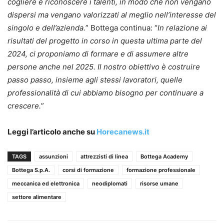
cogliere e riconoscere i talenti, in modo che non vengano
dispersi ma vengano valorizzati al meglio nell’interesse del
singolo e dell’azienda.
” Bottega continua: “
In relazione ai
risultati del progetto in corso in questa ultima parte del
2024, ci proponiamo di formare e di assumere altre
persone anche nel 2025. Il nostro obiettivo è costruire
passo passo, insieme agli stessi lavoratori, quelle
professionalità di cui abbiamo bisogno per continuare a
crescere.
”
Leggi l’articolo anche su
Horecanews.it
TAGS
assunzioni
attrezzisti di linea
Bottega Academy
Bottega S.p.A.
corsi di formazione
formazione professionale
meccanica ed elettronica
neodiplomati
risorse umane
settore alimentare