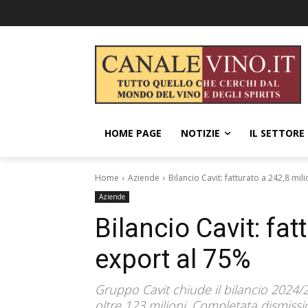
HOME PAGE
NOTIZIE
IL SETTORE
Home
Aziende
Bilancio Cavit: fatturato a 242,8 mil
Aziende
Bilancio Cavit: fat
export al 75%
Gruppo Cavit chiude il bilancio 2024/
oltre 123 milioni. Completata dismissio