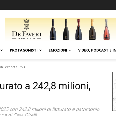
PROTAGONISTI
EMOZIONI
VIDEO, PODCAST E I
ioni, export al 75%
turato a 242,8 milioni,
2025 con 242,8 milioni di fatturato e patrimonio
ne di Casa Girelli.