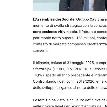
L’Assemblea dei Soci del Gruppo Cavit ha 
momento di svolta strategica con la conclusio
core business vitivinicolo
. Il fatturato cons
patrimonio netto supera i 123 milioni, confe
contesto di mercato complesso caratterizza
consumi.
Il bilancio, chiuso al 31 maggio 2025, comp
Sforza SpA (100%), GLV Srl (80%) e Kessler S
-4,1% rispetto all’anno precedente è interamen
Confrontando i dati con il 2019/2020, emer
dello sviluppo organico al netto delle operaz
L’esercizio ha visto la chiusura definitiva del
nelle private label per l’export entrata nel 