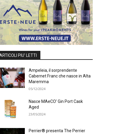
ARTICOLI PIU' LETTI
Ampeleia, il sorprendente
Cabernet Franc che nasce in Alta
Maremma
05/12/2024
Nasce MAeCO’ Gin Port Cask
Aged
23/05/2024
Perrier® presenta The Perrier