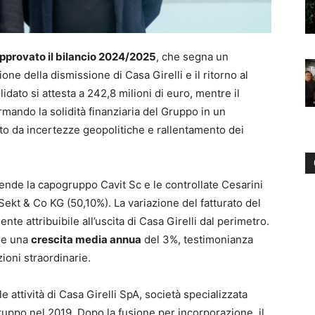
approvato il bilancio 2024/2025
, che segna un
ne della dismissione di Casa Girelli e il ritorno al
olidato si attesta a 242,8 milioni di euro, mentre il
rmando la solidità finanziaria del Gruppo in un
to da incertezze geopolitiche e rallentamento dei
rende la capogruppo Cavit Sc e le controllate Cesarini
ekt & Co KG (50,10%). La variazione del fatturato del
te attribuibile all’uscita di Casa Girelli dal perimetro.
ge una
crescita media annua
del 3%, testimonianza
ioni straordinarie.
le attività di Casa Girelli SpA, società specializzata
Gruppo nel 2019. Dopo la fusione per incorporazione, il