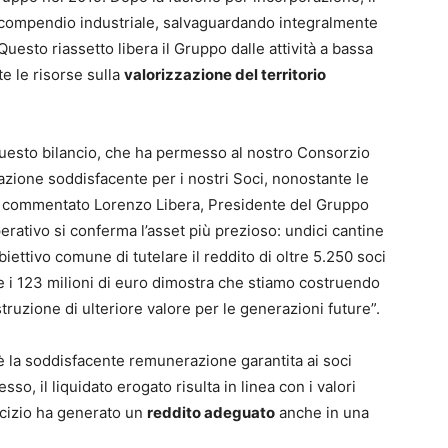
 compendio industriale, salvaguardando integralmente
uesto riassetto libera il Gruppo dalle attività a bassa
e le risorse sulla
valorizzazione del territorio
n questo bilancio, che ha permesso al nostro Consorzio
zione soddisfacente per i nostri Soci, nonostante le
, ha commentato Lorenzo Libera, Presidente del Gruppo
rativo si conferma l’asset più prezioso: undici cantine
biettivo comune di tutelare il reddito di oltre 5.250 soci
tre i 123 milioni di euro dimostra che stiamo costruendo
struzione di ulteriore valore per le generazioni future”.
è la soddisfacente remunerazione garantita ai soci
o, il liquidato erogato risulta in linea con i valori
rcizio ha generato un
reddito adeguato
anche in una