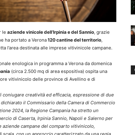
r le
aziende vinicole dell’Irpinia e del Sannio
, grazie
e ha portato a Verona
120 cantine del territorio
,
tta l’area destinata alle imprese vitivinicole campane.
zionale enologica in programma a Verona da domenica
pania
(circa 2.500 mq di area espositiva) ospita una
re vitivinicolo delle province di Avellino e di
i coniugare creatività ed efficacia, espressione di due
 ha dichiarato il Commissario della Camera di Commercio
dizione 2024, la Regione Campania ha stretto un
cio di Caserta, Irpinia Sannio, Napoli e Salerno per
e aziende campane del comparto vitivinicolo,
i scala, con un approccio caratterizzato da una regia