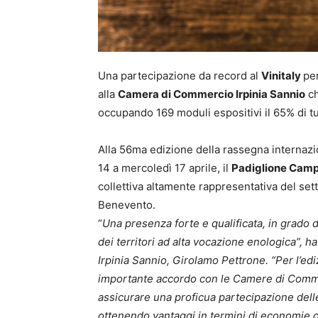
Una partecipazione da record al
Vinitaly
pe
alla
Camera di Commercio Irpinia Sannio
ch
occupando 169 moduli espositivi il 65% di tu
Alla 56ma edizione della rassegna interna
14 a mercoledì 17 aprile, il
Padiglione Cam
collettiva altamente rappresentativa del setto
Benevento.
“
Una presenza forte e qualificata, in grado d
dei territori ad alta vocazione enologica”,
Irpinia Sannio, Girolamo Pettrone. “Per l’e
importante accordo con le Camere di Commer
assicurare una proficua partecipazione dell
ottenendo vantaggi in termini di economie d