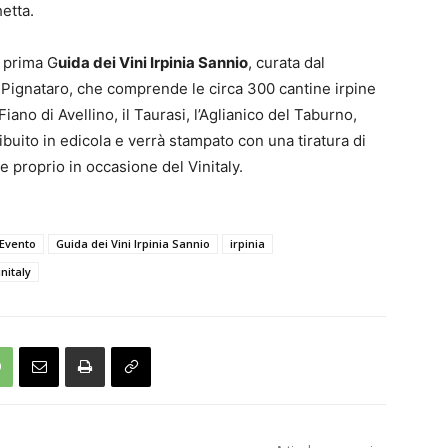
hetta.
a prima G
uida dei Vini Irpinia Sannio
, curata dal
o Pignataro, che comprende le circa 300 cantine irpine
iano di Avellino, il Taurasi, l’Aglianico del Taburno,
ibuito in edicola e verrà stampato con una tiratura di
e proprio in occasione del Vinitaly.
Evento
Guida dei Vini Irpinia Sannio
irpinia
initaly