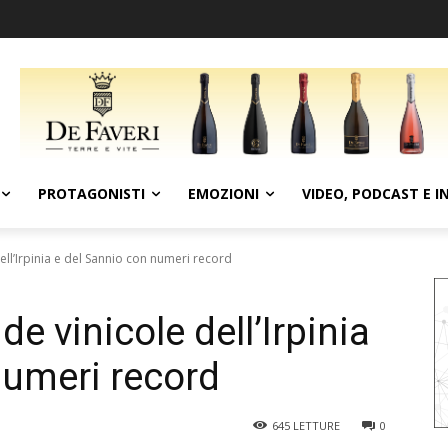
PROTAGONISTI
EMOZIONI
VIDEO, PODCAST E I
 dell’Irpinia e del Sannio con numeri record
nde vinicole dell’Irpinia
numeri record
645
LETTURE
0