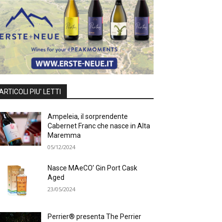
ARTICOLI PIU' LETTI
Ampeleia, il sorprendente
Cabernet Franc che nasce in Alta
Maremma
05/12/2024
Nasce MAeCO’ Gin Port Cask
Aged
23/05/2024
Perrier® presenta The Perrier