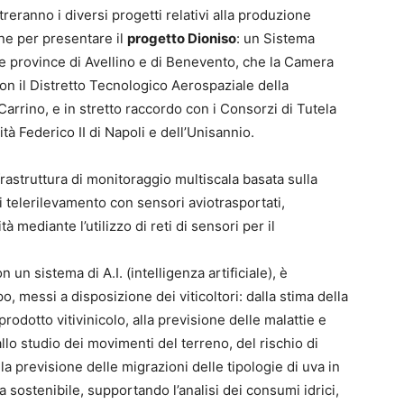
treranno i diversi progetti relativi alla produzione
one per presentare il
progetto Dioniso
: un Sistema
lle province di Avellino e di Benevento, che la Camera
on il Distretto Tecnologico Aerospaziale della
arrino, e in stretto raccordo con i Consorzi di Tutela
tà Federico II di Napoli e dell’Unisannio.
frastruttura di monitoraggio multiscala basata sulla
 telerilevamento con sensori aviotrasportati,
tà mediante l’utilizzo di reti di sensori per il
n un sistema di A.I. (intelligenza artificiale), è
o, messi a disposizione dei viticoltori: dalla stima della
prodotto vitivinicolo, alla previsione delle malattie e
llo studio dei movimenti del terreno, del rischio di
a previsione delle migrazioni delle tipologie di uva in
ura sostenibile, supportando l’analisi dei consumi idrici,