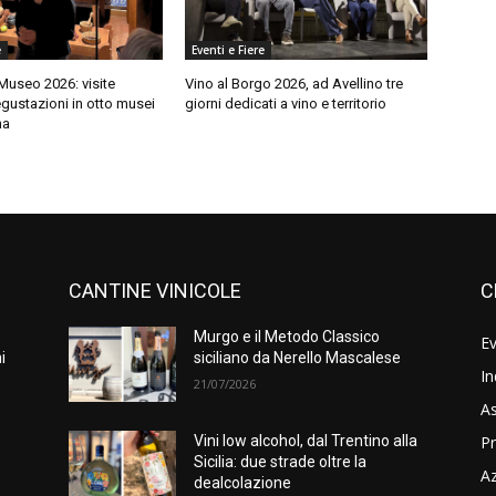
e
Eventi e Fiere
 Museo 2026: visite
Vino al Borgo 2026, ad Avellino tre
gustazioni in otto musei
giorni dedicati a vino e territorio
na
CANTINE VINICOLE
C
Murgo e il Metodo Classico
Ev
i
siciliano da Nerello Mascalese
In
21/07/2026
As
Pr
e
Vini low alcohol, dal Trentino alla
Sicilia: due strade oltre la
A
dealcolazione