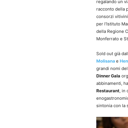
regalando un vi
racconto della 
consorzi vitivin
per l‘Istituto M
della Regione Ca
Monferrato e St
Sold out già dal
Molisana
e
Hen
grandi nomi dell
Dinner Gala
org
abbinamenti, ha
Restaurant
, in
enogastronomica
sintonia con la 