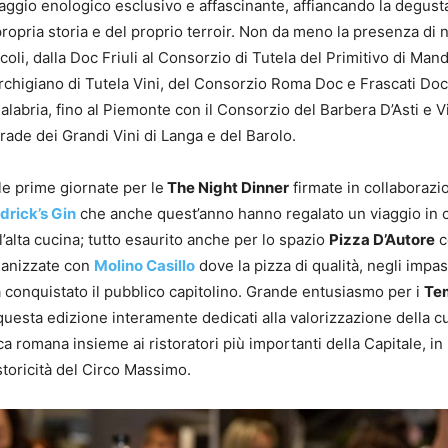
aggio enologico esclusivo e affascinante, affiancando la degust
propria storia e del proprio terroir. Non da meno la presenza di
icoli, dalla Doc Friuli al Consorzio di Tutela del Primitivo di Ma
archigiano di Tutela Vini, del Consorzio Roma Doc e Frascati Doc,
labria, fino al Piemonte con il Consorzio del Barbera D’Asti e Vi
rade dei Grandi Vini di Langa e del Barolo.
le prime giornate per le
The Night Dinner
firmate in collaborazi
drick’s Gin
che anche quest’anno hanno regalato un viaggio in
’alta cucina; tutto esaurito anche per lo spazio
Pizza D’Autore
c
anizzate con
Molino Casillo
dove la pizza di qualità, negli impas
 conquistato il pubblico capitolino. Grande entusiasmo per i
Te
 questa edizione interamente dedicati alla valorizzazione della c
 romana insieme ai ristoratori più importanti della Capitale, in
storicità del Circo Massimo.