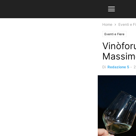
Home
Eventi e F
Eventi e Fiere
Vinòfor
Massim
Di
Redazione 5
-
2