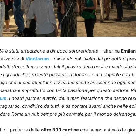
4 è stata un’edizione a dir poco sorprendente
– afferma
Emilan
nizzatore di
Vinòforum
–
partendo dal livello dei produttori pre
odotti d’eccellenza sono stati il pilastro della nostra manifestazi
i grandi chef, maestri pizzaioli, ristoratori della Capitale e tutti 
ge che anche quest’anno ci hanno scelto arricchendo ogni serat
 maestria e soprattutto con tanta passione per questo settore. Rin
rum
, i nostri partner e amici della manifestazione che hanno res
raguardo, condiviso da tutti, e da portare avanti anche nelle edi
ndere Roma un hub sempre più centrale per il mondo dell’enog
llo il parterre delle
oltre 800 cantine
che hanno animato le gior