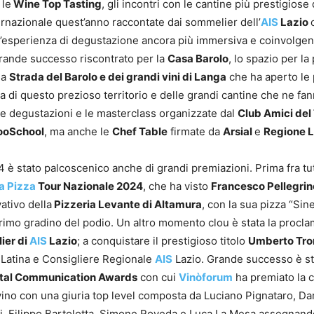
 le
Wine Top Tasting
, gli incontri con le cantine più prestigiose
ernazionale quest’anno raccontate dai sommelier dell’
AIS
Lazio
n’esperienza di degustazione ancora più immersiva e coinvolge
grande successo riscontrato per la
Casa Barolo
, lo spazio per la
la
Strada del Barolo e dei grandi vini di Langa
che ha aperto le 
ia di questo prezioso territorio e delle grandi cantine che ne fa
 le degustazioni e le masterclass organizzate dal
Club Amici del
ooSchool
, ma anche le
Chef Table
firmate da
Arsial
e
Regione L
 è stato palcoscenico anche di grandi premiazioni. Prima fra tutt
la Pizza
Tour Nazionale 2024
, che ha visto
Francesco Pellegrin
ativo della
Pizzeria Levante di Altamura
, con la sua pizza “Sin
primo gradino del podio. Un altro momento clou è stata la procl
ier di
AIS
Lazio
; a conquistare il prestigioso titolo
Umberto Tro
Latina e Consigliere Regionale
AIS
Lazio. Grande successo è st
ital Communication Awards
con cui
Vinòforum
ha premiato la 
ino con una giuria top level composta da Luciano Pignataro, Dar
i, Filippo Bartolotta, Simone Roveda e Luca La Mesa assegnando