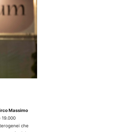
irco Massimo
e 19.000
eterogenei che