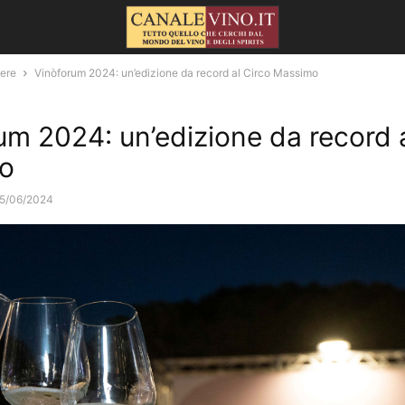
iere
Vinòforum 2024: un’edizione da record al Circo Massimo
um 2024: un’edizione da record a
o
5/06/2024