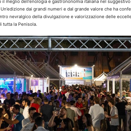
 il meglio dell’enologia e gastrononomia italiana nel suggestivo
Un’edizione dai grandi numeri e dal grande valore che ha conf
entro nevralgico della divulgazione e valorizzazione delle eccell
di tutta la Penisola.