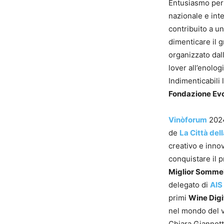
Entusiasmo per
nazionale e int
contribuito a u
dimenticare il 
organizzato dal
lover all’enolog
Indimenticabili
Fondazione Ev
Vinòforum
2024
de
La Città del
creativo e innov
conquistare il 
Miglior Sommel
delegato di
AIS
primi
Wine Dig
nel mondo del v
Chiara Giannott