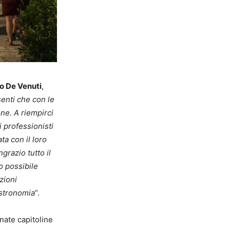
o De Venuti
,
senti che con le
one. A riempirci
i professionisti
a con il loro
grazio tutto il
o possibile
zioni
astronomia
”.
nate capitoline