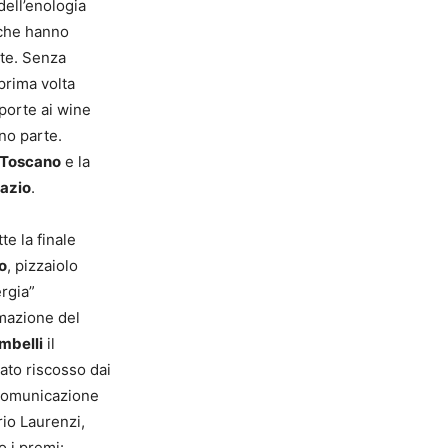
 dell’enologia
che hanno
nte. Senza
 prima volta
porte ai wine
nno parte.
 Toscano
e la
azio
.
e la finale
o
, pizzaiolo
ergia”
amazione del
mbelli
il
ato riscosso dai
comunicazione
io Laurenzi,
 i premi: