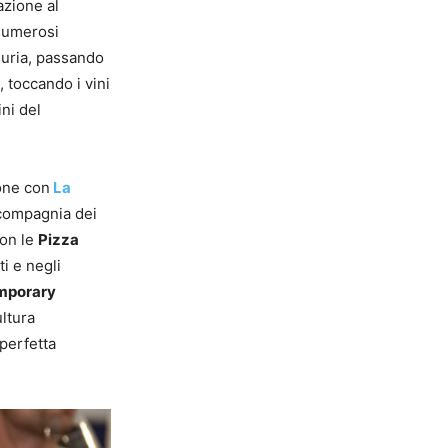
azione al
 numerosi
nduria, passando
 toccando i vini
ni del
one con
La
 compagnia dei
on le
Pizza
ti e negli
mporary
ultura
 perfetta