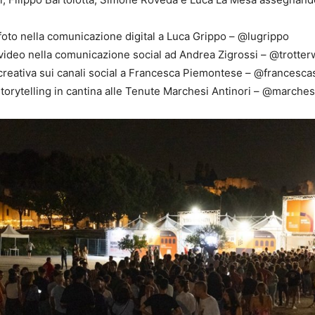
o foto nella comunicazione digital a Luca Grippo – @lugrippo
o video nella comunicazione social ad Andrea Zigrossi – @trotter
 creativa sui canali social a Francesca Piemontese – @frances
Storytelling in cantina alle Tenute Marchesi Antinori – @marches