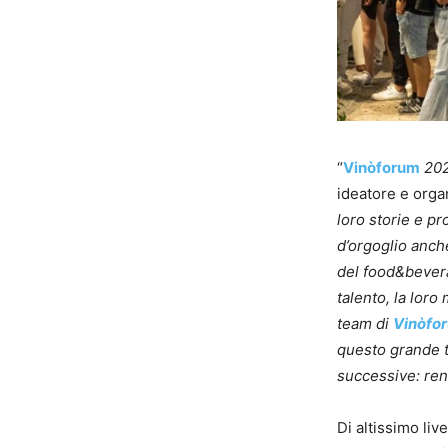
“
Vinòforum
202
ideatore e orga
loro storie e pr
d’orgoglio anche 
del food&bevera
talento, la loro
team di
Vinòfo
questo grande t
successive: re
Di altissimo live