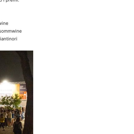
wine
casommwine
iantinori