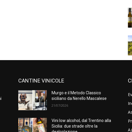
CANTINE VINICOLE
C
Murgo e il Metodo Classico
Ev
i
siciliano da Nerello Mascalese
In
21/07/2026
As
Pr
e
Vini low alcohol, dal Trentino alla
Sicilia: due strade oltre la
A
dealcolazione