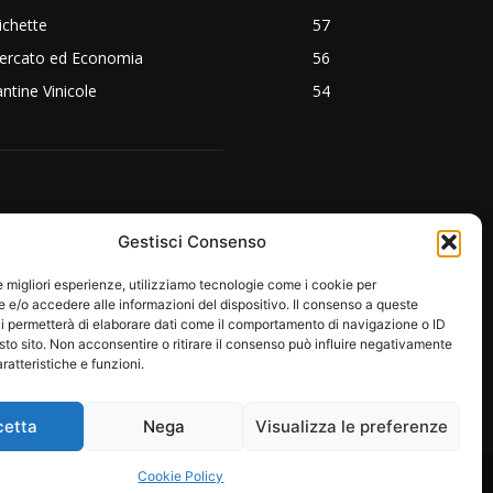
ichette
57
ercato ed Economia
56
ntine Vinicole
54
EGUICI SU:
Gestisci Consenso
le migliori esperienze, utilizziamo tecnologie come i cookie per
e/o accedere alle informazioni del dispositivo. Il consenso a queste
i permetterà di elaborare dati come il comportamento di navigazione o ID
sto sito. Non acconsentire o ritirare il consenso può influire negativamente
ratteristiche e funzioni.
cetta
Nega
Visualizza le preferenze
RE
PROTAGONISTI
EMOZIONI
Cookie Policy