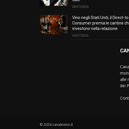
08/07/2026
Vino negli Stati Uniti, il Direct-to
Consumer premia le cantine c
investono nella relazione
06/07/2026
CAN
Canal
mond
alle 
dei 
Cont
© 2024 canalevino.it