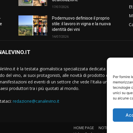
Et
17/07/2026
M
-
Podernuovo definisce il proprio
he
stile: il lavoro in vigna e la nuova
Ca
identità dei vini
14/07/2026
ALEVINO.IT
S
eVino.it è la testata giornalistica specializzata dedicata al
o del vino, ai suoi protagonisti, alle novità di prodotto e
Per fornire 
manifestazioni ed eventi di un settore che vede l'Italia uno
memorizzare 
tecnologie c
Paesi produttori tra i più quotati al mondo.
unici su que
su alcune ca
tataci:
redazione@canalevino.it
Ac
HOME PAGE
NOTIZIE
IL SETTO