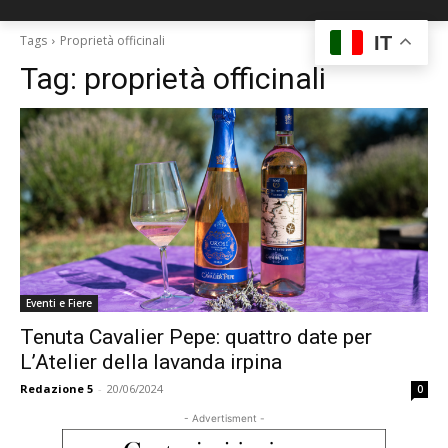
IT
Tags
Proprietà officinali
Tag:
proprietà officinali
Eventi e Fiere
Tenuta Cavalier Pepe: quattro date per
L’Atelier della lavanda irpina
Redazione 5
-
20/06/2024
0
- Advertisment -