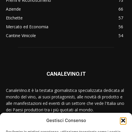
Premi e Riconoscimenti
73
Aziende
66
Etichette
57
Mercato ed Economia
56
Cantine Vinicole
54
CANALEVINO.IT
CanaleVino.it è la testata giornalistica specializzata dedicata al
mondo del vino, ai suoi protagonisti, alle novità di prodotto e
alle manifestazioni ed eventi di un settore che vede l'Italia uno
dei Paesi produttori tra i più quotati al mondo.
Gestisci Consenso
Conttataci:
redazione@canalevino.it
Per fornire le migliori esperienze, utilizziamo tecnologie come i cookie