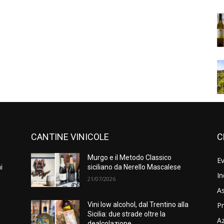
CANTINE VINICOLE
C
Murgo e il Metodo Classico
Ev
i
siciliano da Nerello Mascalese
In
21/07/2026
As
Pr
e
Vini low alcohol, dal Trentino alla
Sicilia: due strade oltre la
A
dealcolazione