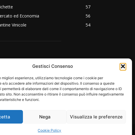
ichette
57
ercato ed Economia
56
ntine Vinicole
54
EGUICI SU:
Gestisci Consenso
le migliori esperienze, utilizziamo tecnologie come i cookie per
e/o accedere alle informazioni del dispositivo. Il consenso a queste
i permetterà di elaborare dati come il comportamento di navigazione o ID
sto sito. Non acconsentire o ritirare il consenso può influire negativamente
ratteristiche e funzioni.
cetta
Nega
Visualizza le preferenze
RE
PROTAGONISTI
EMOZIONI
Cookie Policy