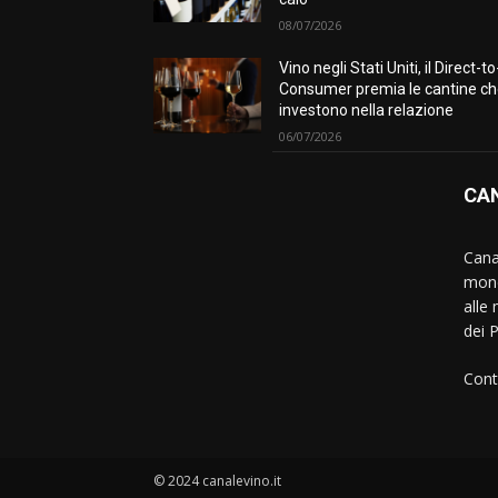
08/07/2026
Vino negli Stati Uniti, il Direct-to
Consumer premia le cantine c
investono nella relazione
06/07/2026
CAN
Canal
mond
alle 
dei 
Cont
© 2024 canalevino.it