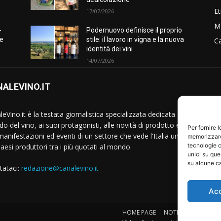
Et
17/07/2026
M
-
Podernuovo definisce il proprio
he
stile: il lavoro in vigna e la nuova
Ca
identità dei vini
14/07/2026
ALEVINO.IT
S
eVino.it è la testata giornalistica specializzata dedicata al
o del vino, ai suoi protagonisti, alle novità di prodotto e
Per fornire 
manifestazioni ed eventi di un settore che vede l'Italia uno
memorizzare 
tecnologie c
Paesi produttori tra i più quotati al mondo.
unici su que
su alcune ca
tataci:
redazione@canalevino.it
Ac
HOME PAGE
NOTIZIE
IL SETTO