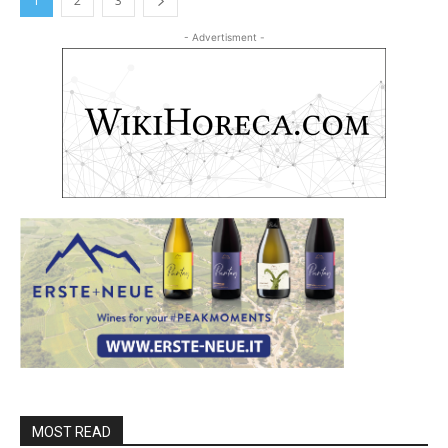
1
2
3
- Advertisment -
MOST READ