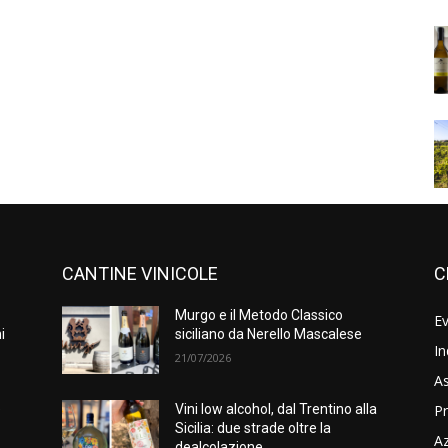
CANTINE VINICOLE
C
Murgo e il Metodo Classico
Ev
i
siciliano da Nerello Mascalese
In
21/07/2026
As
Pr
e
Vini low alcohol, dal Trentino alla
Sicilia: due strade oltre la
A
dealcolazione