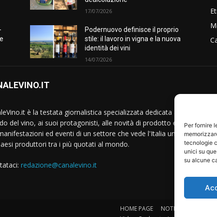
Et
17/07/2026
M
-
Podernuovo definisce il proprio
he
stile: il lavoro in vigna e la nuova
Ca
identità dei vini
14/07/2026
ALEVINO.IT
S
eVino.it è la testata giornalistica specializzata dedicata al
o del vino, ai suoi protagonisti, alle novità di prodotto e
Per fornire 
manifestazioni ed eventi di un settore che vede l'Italia uno
memorizzare 
tecnologie c
Paesi produttori tra i più quotati al mondo.
unici su que
su alcune ca
tataci:
redazione@canalevino.it
Ac
HOME PAGE
NOTIZIE
IL SETTO