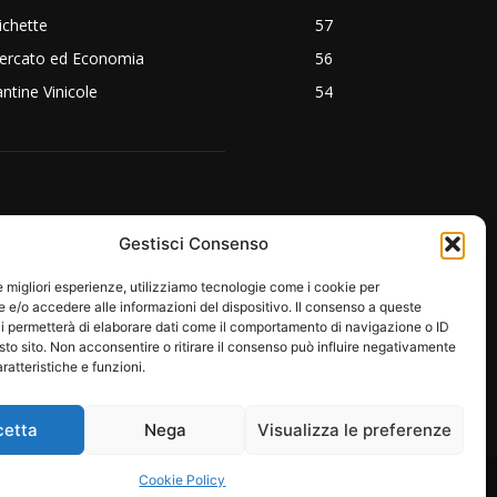
ichette
57
ercato ed Economia
56
ntine Vinicole
54
EGUICI SU:
Gestisci Consenso
le migliori esperienze, utilizziamo tecnologie come i cookie per
e/o accedere alle informazioni del dispositivo. Il consenso a queste
i permetterà di elaborare dati come il comportamento di navigazione o ID
sto sito. Non acconsentire o ritirare il consenso può influire negativamente
ratteristiche e funzioni.
cetta
Nega
Visualizza le preferenze
RE
PROTAGONISTI
EMOZIONI
Cookie Policy