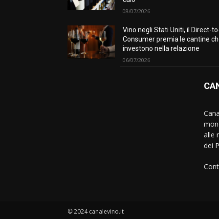
08/07/2026
Vino negli Stati Uniti, il Direct-to
Consumer premia le cantine c
investono nella relazione
06/07/2026
CAN
Canal
mond
alle 
dei 
Cont
© 2024 canalevino.it