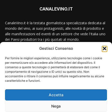
CANALEVINO.IT
CanaleVino.it è la testata giornalistica specializzata dedicata al
mondo del vino, ai suoi protagonisti, alle novità di prodotto e
alle manifestazioni ed eventi di un settore che vede l'Italia uno
dei Paesi produttori tra i più quotati al mondo.
Gestisci Consenso
Conttataci:
redazione@canalevino.it
Per fornire le migliori esperienze, utilizziamo tecnologie come i cookie
per memorizzare e/o accedere alle informazioni del dispositivo. Il
consenso a queste tecnologie ci permetterà di elaborare dati come il
SEGUICI SU:
comportamento di navigazione o ID unici su questo sito. Non
acconsentire o ritirare il consenso può influire negativamente su alcune
caratteristiche e funzioni.
Accetta
Nega