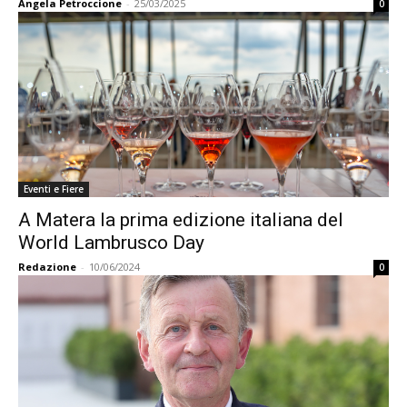
Angela Petroccione
-
25/03/2025
0
Eventi e Fiere
A Matera la prima edizione italiana del
World Lambrusco Day
Redazione
-
10/06/2024
0