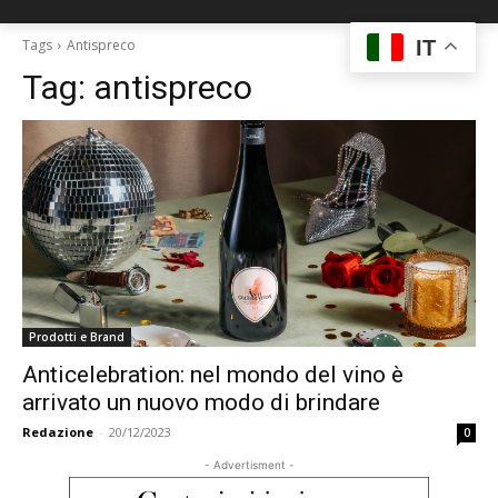
IT
Tags
Antispreco
Tag:
antispreco
Prodotti e Brand
Anticelebration: nel mondo del vino è
arrivato un nuovo modo di brindare
Redazione
-
20/12/2023
0
- Advertisment -