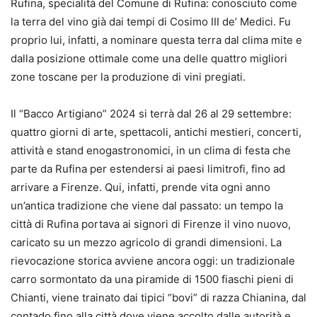
Rufina, specialità del Comune di Rufina: conosciuto come
la terra del vino già dai tempi di Cosimo III de’ Medici. Fu
proprio lui, infatti, a nominare questa terra dal clima mite e
dalla posizione ottimale come una delle quattro migliori
zone toscane per la produzione di vini pregiati.
Il “Bacco Artigiano” 2024 si terrà dal 26 al 29 settembre:
quattro giorni di arte, spettacoli, antichi mestieri, concerti,
attività e stand enogastronomici, in un clima di festa che
parte da Rufina per estendersi ai paesi limitrofi, fino ad
arrivare a Firenze. Qui, infatti, prende vita ogni anno
un’antica tradizione che viene dal passato: un tempo la
città di Rufina portava ai signori di Firenze il vino nuovo,
caricato su un mezzo agricolo di grandi dimensioni. La
rievocazione storica avviene ancora oggi: un tradizionale
carro sormontato da una piramide di 1500 fiaschi pieni di
Chianti, viene trainato dai tipici “bovi” di razza Chianina, dal
contado fino alla città dove viene accolto dalle autorità e