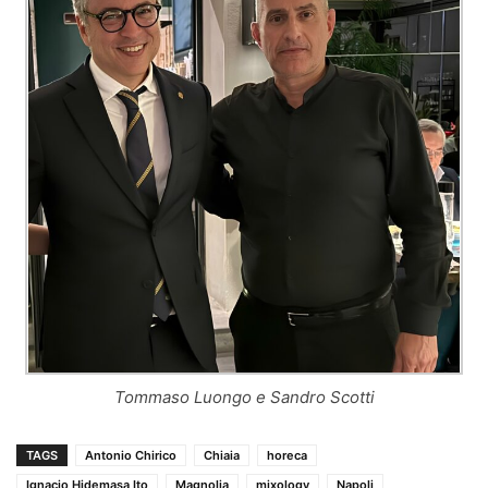
Tommaso Luongo e Sandro Scotti
TAGS
Antonio Chirico
Chiaia
horeca
Ignacio Hidemasa Ito
Magnolia
mixology
Napoli