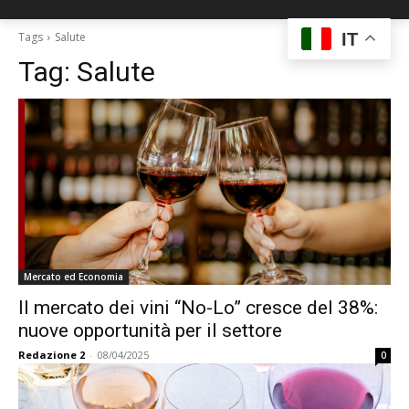
IT
Tags
Salute
Tag:
Salute
Mercato ed Economia
Il mercato dei vini “No-Lo” cresce del 38%:
nuove opportunità per il settore
Redazione 2
-
08/04/2025
0