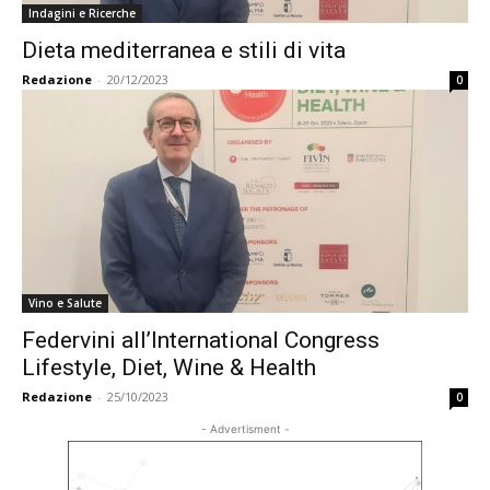
Indagini e Ricerche
Dieta mediterranea e stili di vita
Redazione
-
20/12/2023
0
Vino e Salute
Federvini all’International Congress
Lifestyle, Diet, Wine & Health
Redazione
-
25/10/2023
0
- Advertisment -