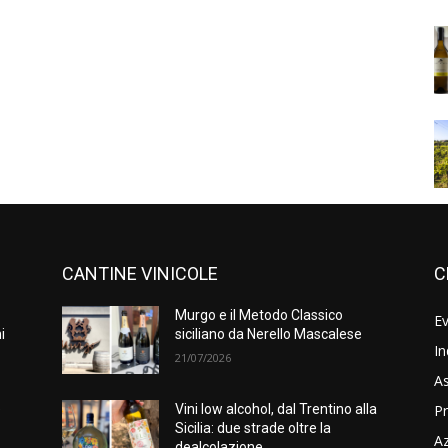
CANTINE VINICOLE
C
Murgo e il Metodo Classico
Ev
i
siciliano da Nerello Mascalese
In
21/07/2026
As
Pr
e
Vini low alcohol, dal Trentino alla
Sicilia: due strade oltre la
A
dealcolazione