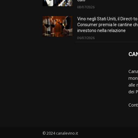
08/07/2026
Vino negli Stati Uniti, il Direct-to
Consumer premia le cantine c
investono nella relazione
06/07/2026
CAN
Canal
mond
alle 
dei 
Cont
© 2024 canalevino.it