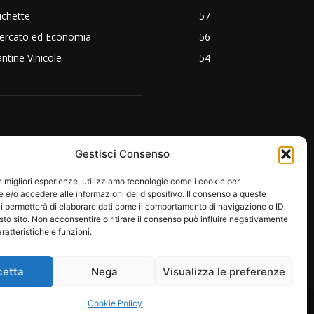
ichette
57
ercato ed Economia
56
ntine Vinicole
54
EGUICI SU:
Gestisci Consenso
le migliori esperienze, utilizziamo tecnologie come i cookie per
e/o accedere alle informazioni del dispositivo. Il consenso a queste
i permetterà di elaborare dati come il comportamento di navigazione o ID
sto sito. Non acconsentire o ritirare il consenso può influire negativamente
ratteristiche e funzioni.
cetta
Nega
Visualizza le preferenze
RE
PROTAGONISTI
EMOZIONI
Cookie Policy