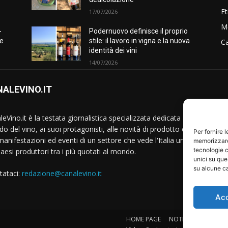
Et
17/07/2026
M
-
Podernuovo definisce il proprio
he
stile: il lavoro in vigna e la nuova
Ca
identità dei vini
14/07/2026
ALEVINO.IT
S
eVino.it è la testata giornalistica specializzata dedicata al
o del vino, ai suoi protagonisti, alle novità di prodotto e
Per fornire 
manifestazioni ed eventi di un settore che vede l'Italia uno
memorizzare 
tecnologie c
Paesi produttori tra i più quotati al mondo.
unici su que
su alcune ca
tataci:
redazione@canalevino.it
Ac
HOME PAGE
NOTIZIE
IL SETTO